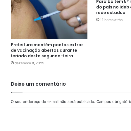
Paraíba tem 5º
do país no Ideb
rede estadual
11 horas atrás
Prefeitura mantém pontos extras
de vacinação abertos durante
feriado desta segunda-feira
dezembro 8, 2025
Deixe um comentário
O seu endereço de e-mail não será publicado.
Campos obrigatór
C
o
m