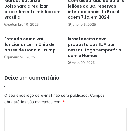
Moraes autoriza
Com disparada do dólar e
Bolsonaro a realizar
leilões do BC, reservas
procedimento médico em
internacionais do Brasil
Brasília
caem 7,1% em 2024
setembro 10, 2025
janeiro 5, 2025
Entenda como vai
Israel aceita nova
funcionar cerimônia de
proposta dos EUA por
posse de Donald Trump
cessar-fogo temporário
com o Hamas
janeiro 20, 2025
maio 29, 2025
Deixe um comentário
O seu endereço de e-mail não será publicado.
Campos
obrigatórios são marcados com
*
C
o
m