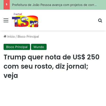
Prefeitura de João Pessoa avança com projetos de corredores viários para sistema de veículos rápidos
Menu
Pr
Início
/
Bloco Principal
Bloco Principal
Mundo
Trump quer nota de US$ 250
com seu rosto, diz jornal;
veja