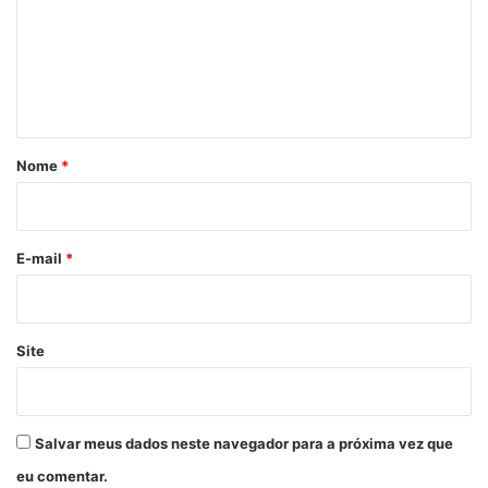
e
n
t
á
r
Nome
*
i
o
*
E-mail
*
Site
Salvar meus dados neste navegador para a próxima vez que
eu comentar.