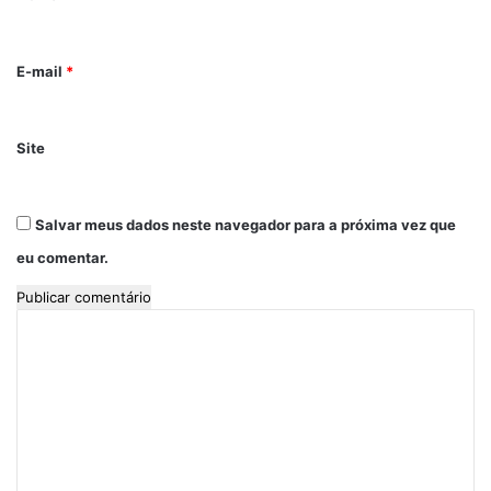
r
i
E-mail
*
o
*
Site
Salvar meus dados neste navegador para a próxima vez que
eu comentar.