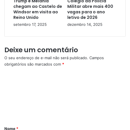
Trump e Melania
Colégio da Polícia
chegam ao Castelo de
Militar abre mais 400
Windsor em visita ao
vagas para o ano
Reino Unido
letivo de 2026
setembro 17, 2025
dezembro 14, 2025
Deixe um comentário
O seu endereço de e-mail não será publicado.
Campos
obrigatórios são marcados com
*
C
o
m
e
n
t
á
Nome
*