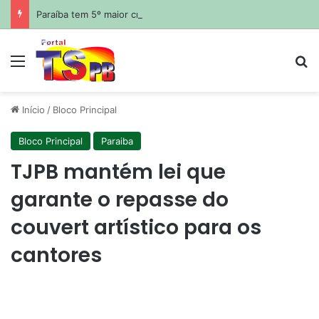
Paraíba tem 5º maior crescimento do país no Ideb do ensino médio na rede estadual
Menu
Pr
Início
/
Bloco Principal
Bloco Principal
Paraiba
TJPB mantém lei que
garante o repasse do
couvert artístico para os
cantores