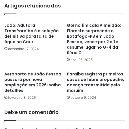
Artigos relacionados
João: Adutora
Gol no fim cala Almeidão:
TransParaíba é a solução
Floresta surpreende o
definitiva para falta de
Botafogo-PB em João
água no Cariri
Pessoa, vence por 2 a 1 e
assume lugar no G-4 da
dezembro 17, 2024
Série C
abril 26, 2026
Aeroporto de João Pessoa
Paraíba registra primeiros
passará por nova
casos de febre oropouche,
ampliação em 2026; saiba
doença transmitida pelo
detalhes
maruim
fevereiro 3, 2026
outubro 9, 2024
Deixe um comentário