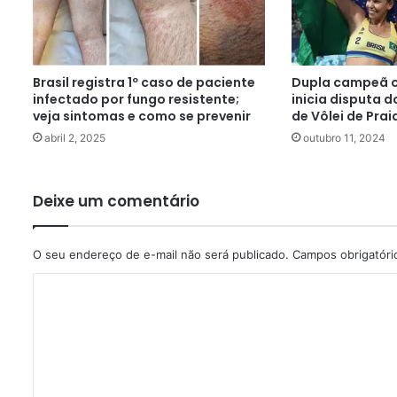
Brasil registra 1º caso de paciente
Dupla campeã o
infectado por fungo resistente;
inicia disputa d
veja sintomas e como se prevenir
de Vôlei de Prai
abril 2, 2025
outubro 11, 2024
Deixe um comentário
O seu endereço de e-mail não será publicado.
Campos obrigatór
C
o
m
e
n