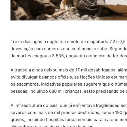
Treze dias após o duplo terremoto de magnitude 7,2 e 7,5
devastação com números que continuam a subir. Segundo da
de mortes chegou a 3.535, enquanto o número de ferido
A tragédia ainda deixou mais de 17 mil desabrigados, a
evite divulgar balanços oficiais, as Nações Unidas estima
os escombros. Iniciativas populares sugerem que o número
pessoas, incluindo 680 mil crianças, estão precisando de 
A infraestrutura do país, que já enfrentava fragilidades 
severos com mais de mil prédios destruídos, sendo 190 qu
graves, incluindo hospitais fundamentais para o atendime
alimentos e o risco de surtos de doenças.