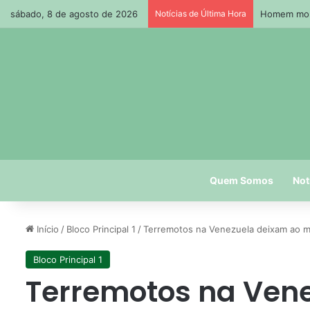
sábado, 8 de agosto de 2026
Notícias de Última Hora
Homem morr
Quem Somos
Not
Início
/
Bloco Principal 1
/
Terremotos na Venezuela deixam ao me
Bloco Principal 1
Terremotos na Ven