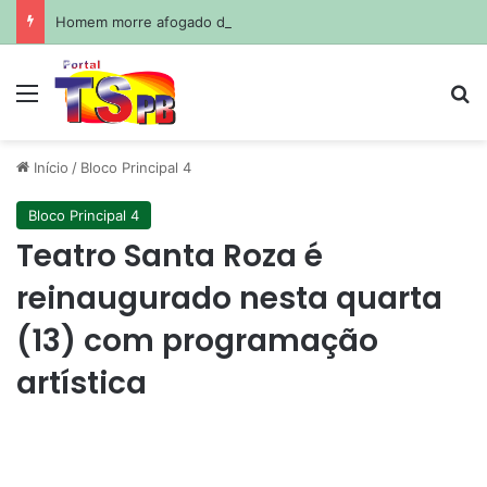
Homem morre afogado durante pescaria em açude no agreste paraibano
Menu
Pr
Início
/
Bloco Principal 4
Bloco Principal 4
Teatro Santa Roza é
reinaugurado nesta quarta
(13) com programação
artística