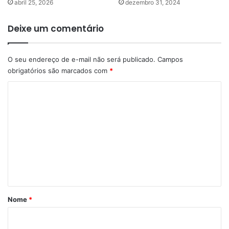
abril 25, 2026
dezembro 31, 2024
Deixe um comentário
O seu endereço de e-mail não será publicado.
Campos
obrigatórios são marcados com
*
C
o
m
e
n
t
á
r
Nome
*
i
o