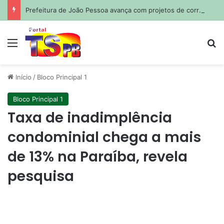
Prefeitura de João Pessoa avança com projetos de corredores viários para sistema de veículos rápidos
Menu
Pr
Início
/
Bloco Principal 1
Bloco Principal 1
Taxa de inadimplência
condominial chega a mais
de 13% na Paraíba, revela
pesquisa