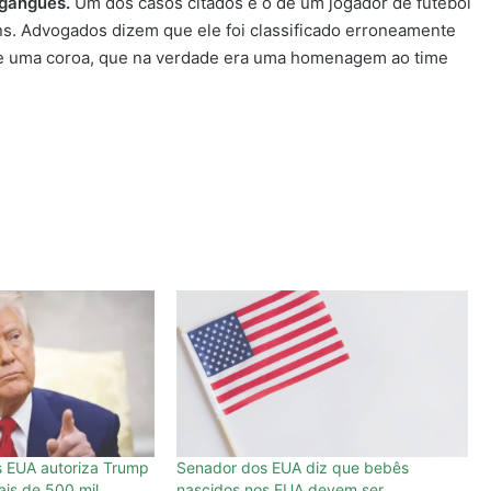
 gangues.
Um dos casos citados é o de um jogador de futebol
s. Advogados dizem que ele foi classificado erroneamente
e uma coroa, que na verdade era uma homenagem ao time
 EUA autoriza Trump
Senador dos EUA diz que bebês
mais de 500 mil
nascidos nos EUA devem ser