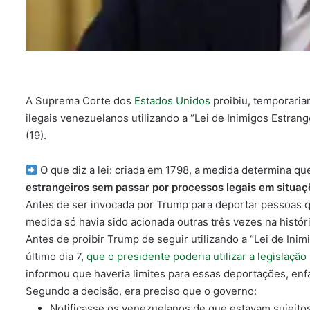
A Suprema Corte dos
Estados Unidos
proibiu, temporari
ilegais venezuelanos utilizando a “Lei de Inimigos Estrang
(19).
O que diz a lei: criada em 1798, a medida determina q
estrangeiros sem passar por processos legais em situaç
Antes de ser invocada por Trump para deportar pessoas 
medida só havia sido acionada outras três vezes na histó
Antes de proibir Trump de seguir utilizando a “Lei de Ini
último dia 7,
que o presidente poderia utilizar a legislaç
informou que haveria limites para essas deportações, enfa
Segundo a decisão, era preciso que o governo:
Notificasse os venezuelanos de que estavam sujeitos