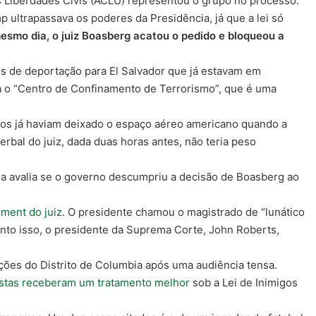
s Liberdades Civis (ACLU) representou o grupo no processo.
ultrapassava os poderes da Presidência, já que a lei só
esmo dia, o juiz Boasberg acatou o pedido e bloqueou a
os de deportação para El Salvador que já estavam em
 o “Centro de Confinamento de Terrorismo”,
que é uma
os já haviam deixado o espaço aéreo americano quando a
rbal do juiz, dada duas horas antes, não teria peso
da avalia se o governo descumpriu a decisão de Boasberg ao
ment do juiz
. O presidente chamou o magistrado de “lunático
nto isso, o presidente da Suprema Corte, John Roberts,
ções do Distrito de Columbia após uma audiência tensa.
stas receberam um tratamento melhor
sob a Lei de Inimigos