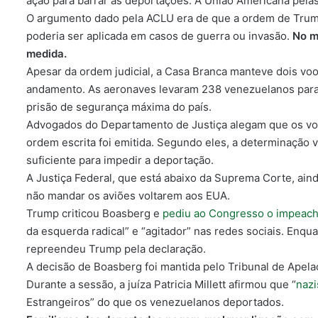
ação para barrar as deportações. A União Americana pela
O argumento dado pela ACLU era de que a ordem de Trump 
poderia ser aplicada em casos de guerra ou invasão.
No m
medida.
Apesar da ordem judicial, a Casa Branca manteve dois vo
andamento. As aeronaves levaram 238 venezuelanos para
prisão de segurança máxima do país.
Advogados do Departamento de Justiça alegam que os vo
ordem escrita foi emitida. Segundo eles,
a determinação ve
suficiente para impedir a deportação.
A Justiça Federal, que está abaixo da Suprema Corte, ain
não mandar os aviões voltarem aos EUA.
Trump criticou Boasberg e
pediu ao Congresso o impeach
da esquerda radical” e “agitador” nas redes sociais.
Enqua
repreendeu Trump pela declaração.
A decisão de Boasberg foi mantida pelo Tribunal de Apela
Durante a sessão, a juíza Patricia Millett afirmou que “
nazi
Estrangeiros” do que os venezuelanos deportados.