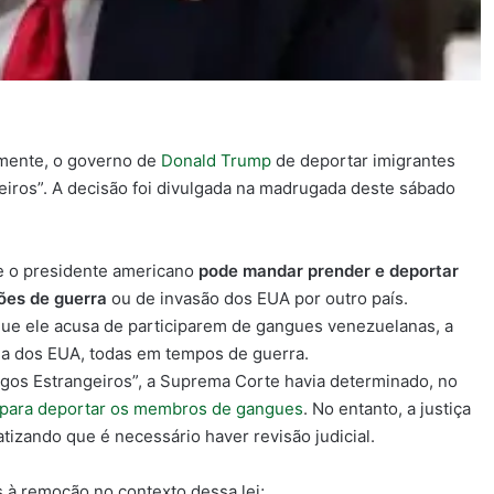
amente, o governo de
Donald Trump
de deportar imigrantes
eiros”
. A decisão foi divulgada na madrugada deste sábado
ue o presidente americano
pode mandar prender e deportar
ões de guerra
ou de invasão dos EUA por outro país.
que ele acusa de participarem de gangues venezuelanas
, a
ria dos EUA, todas em tempos de guerra.
migos Estrangeiros”, a Suprema Corte havia determinado, no
ão para deportar os membros de gangues
. No entanto,
a justiça
tizando que é necessário haver revisão judicial.
 à remoção no contexto dessa lei;