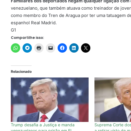
Familiares dos deportados negam qualquer ligação com
venezuelano, que também atuava como treinador de joven
como membro do Tren de Aragua por ter uma tatuagem d
espanhol Real Madrid.
G1
Compartilhe isso:
Relacionado
Trump desafia a Justiça e manda
Suprema Corte dos
venezuelanos para prisão em El
a retirar visto de 