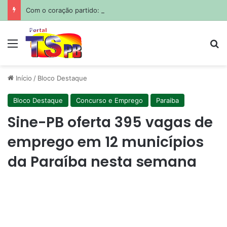
Com o coração partido: Messi sepulta o pai em funeral privado em Rosário
Menu
Pr
Início
/
Bloco Destaque
Bloco Destaque
Concurso e Emprego
Paraiba
Sine-PB oferta 395 vagas de
emprego em 12 municípios
da Paraíba nesta semana