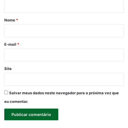
t
á
r
Nome
*
i
o
*
E-mail
*
Site
Salvar meus dados neste navegador para a próxima vez que
eu comentar.