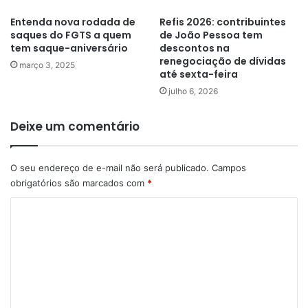
Entenda nova rodada de
Refis 2026: contribuintes
saques do FGTS a quem
de João Pessoa tem
tem saque-aniversário
descontos na
renegociação de dívidas
março 3, 2025
até sexta-feira
julho 6, 2026
Deixe um comentário
O seu endereço de e-mail não será publicado.
Campos
obrigatórios são marcados com
*
C
o
m
e
n