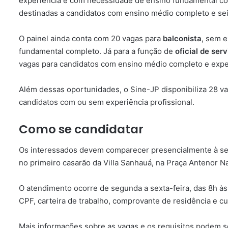
experiência e com necessidade de ensino fundamental c
destinadas a candidatos com ensino médio completo e se
O painel ainda conta com 20 vagas para
balconista
, sem 
fundamental completo. Já para a função de
oficial de se
vagas para candidatos com ensino médio completo e expe
Além dessas oportunidades, o Sine-JP disponibiliza 28 v
candidatos com ou sem experiência profissional.
Como se candidatar
Os interessados devem comparecer presencialmente à sed
no primeiro casarão da Villa Sanhauá, na Praça Antenor N
O atendimento ocorre de segunda a sexta-feira, das 8h às 
CPF, carteira de trabalho, comprovante de residência e cur
Mais informações sobre as vagas e os requisitos podem s