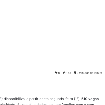
0
168
2 minutos de leitura
P)
disponibiliza, a partir desta segunda-feira (1º),
510 vagas
colaridade. As oportunidades incluem funções com e sem