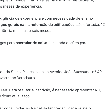
ompleto. Também há 12 vagas para
auxiliar de pedreiro
,
is meses de experiência.
exigência de experiência e com necessidade de ensino
rviços gerais na manutenção de edificações
, são ofertadas 12
riência mínima de seis meses.
agas para
operador de caixa
, incluindo opções para
e do Sine-JP, localizada na Avenida João Suassuna, nº 49,
avarro, no Varadouro.
14h. Para realizar a inscrição, é necessário apresentar RG,
rículo atualizado.
er consultadas no Painel da Empregabilidade ou pelo