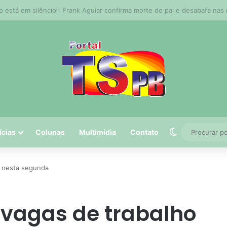
 tem 5º maior crescimento do país no Ideb do ensino médio na rede est
Switch skin
ícias
Colunas
Multimidia
Contato
o nesta segunda
 vagas de trabalho