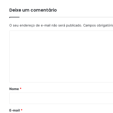
Deixe um comentário
O seu endereço de e-mail não será publicado.
Campos obrigatór
C
o
m
e
n
t
á
r
Nome
*
i
o
*
E-mail
*