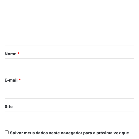
m
e
n
t
á
r
Nome
*
i
o
*
E-mail
*
Site
Salvar meus dados neste navegador para a próxima vez que