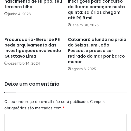
nascimento de Filippo, seu
inscrições para concurso
terceiro filho
do Ibama começam nesta
quinta; salários chegam
junho 4, 2026
até R$ 9 mil
janeiro 30, 2025
Procuradoria-Geral de PE
Catamarã afunda na praia
pede arquivamento das
do Seixas, em João
investigações envolvendo
Pessoa, e precisa ser
Gusttavo Lima
retirado do mar por barco
menor
dezembro 14, 2024
agosto 6, 2025
Deixe um comentário
O seu endereço de e-mail não será publicado.
Campos
obrigatórios são marcados com
*
C
o