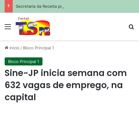
Secretaria da Receita prorroga prazo para pagamento do ISS de julho
Menu
Pr
Início
/
Bloco Principal 1
Bloco Principal 1
Sine-JP inicia semana com
632 vagas de emprego, na
capital