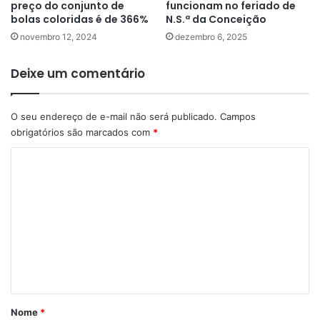
preço do conjunto de
funcionam no feriado de
bolas coloridas é de 366%
N.S.ª da Conceição
novembro 12, 2024
dezembro 6, 2025
Deixe um comentário
O seu endereço de e-mail não será publicado.
Campos
obrigatórios são marcados com
*
C
o
m
e
n
t
á
r
Nome
*