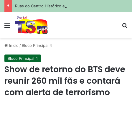
Ruas do Centro Histórico estarão fechadas para atividades esportivas e culturais no fim de semana; saiba quais
Menu
Pr
Início
/
Bloco Principal 4
Bloco Principal 4
Show de retorno do BTS deve
reunir 260 mil fãs e contará
com alerta de terrorismo