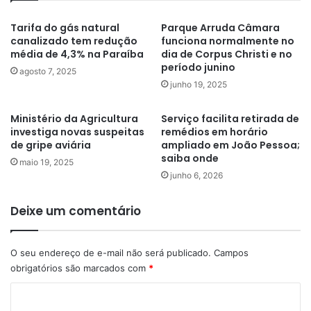
Tarifa do gás natural
Parque Arruda Câmara
canalizado tem redução
funciona normalmente no
média de 4,3% na Paraíba
dia de Corpus Christi e no
período junino
agosto 7, 2025
junho 19, 2025
Ministério da Agricultura
Serviço facilita retirada de
investiga novas suspeitas
remédios em horário
de gripe aviária
ampliado em João Pessoa;
saiba onde
maio 19, 2025
junho 6, 2026
Deixe um comentário
O seu endereço de e-mail não será publicado.
Campos
obrigatórios são marcados com
*
C