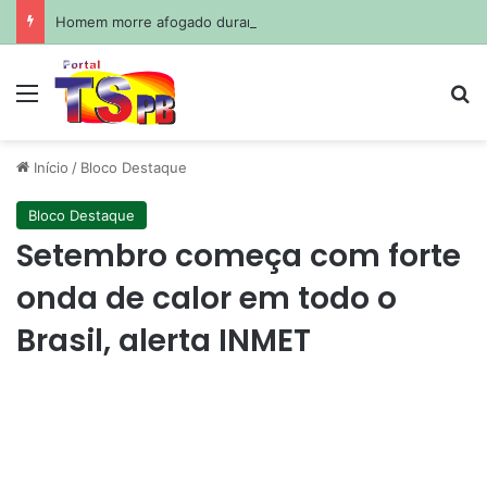
Homem morre afogado durante pescaria em açude no agreste paraibano
Menu
Pr
Início
/
Bloco Destaque
Bloco Destaque
Setembro começa com forte
onda de calor em todo o
Brasil, alerta INMET