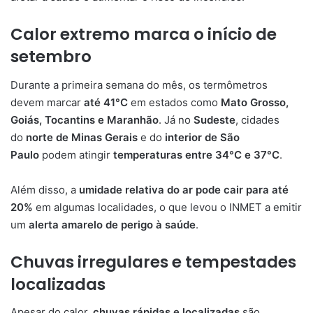
Calor extremo marca o início de
setembro
Durante a primeira semana do mês, os termômetros
devem marcar
até 41°C
em estados como
Mato Grosso,
Goiás, Tocantins e Maranhão
. Já no
Sudeste
, cidades
do
norte de Minas Gerais
e do
interior de São
Paulo
podem atingir
temperaturas entre 34°C e 37°C
.
Além disso, a
umidade relativa do ar pode cair para até
20%
em algumas localidades, o que levou o INMET a emitir
um
alerta amarelo de perigo à saúde
.
Chuvas irregulares e tempestades
localizadas
Apesar do calor,
chuvas rápidas e localizadas
são