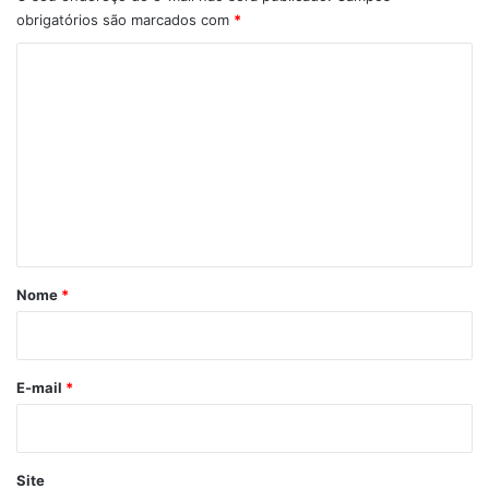
obrigatórios são marcados com
*
C
o
m
e
n
t
á
r
Nome
*
i
o
*
E-mail
*
Site