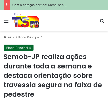
Com o coração partido: Messi sepulta o pai em funeral privado em Rosário
Menu
Pr
Início
/
Bloco Principal 4
Bloco Principal 4
Semob-JP realiza ações
durante toda a semana e
destaca orientação sobre
travessia segura na faixa de
pedestre