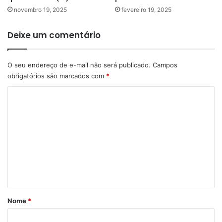
novembro 19, 2025
fevereiro 19, 2025
Deixe um comentário
O seu endereço de e-mail não será publicado.
Campos
obrigatórios são marcados com
*
C
o
m
e
n
t
á
r
Nome
*
i