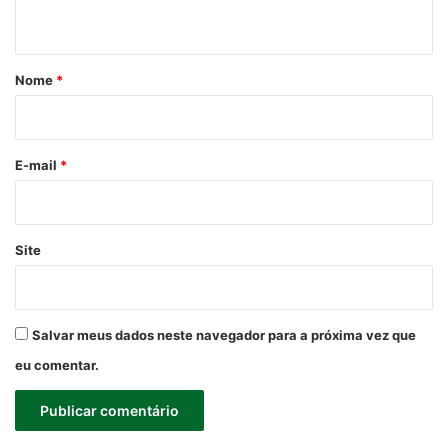
t
á
r
Nome
*
i
o
*
E-mail
*
Site
Salvar meus dados neste navegador para a próxima vez que
eu comentar.