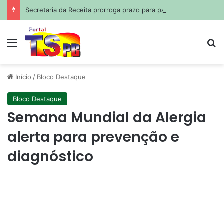
Secretaria da Receita prorroga prazo para pagamento do ISS de julho
Menu
Pr
Início
/
Bloco Destaque
Bloco Destaque
Semana Mundial da Alergia
alerta para prevenção e
diagnóstico