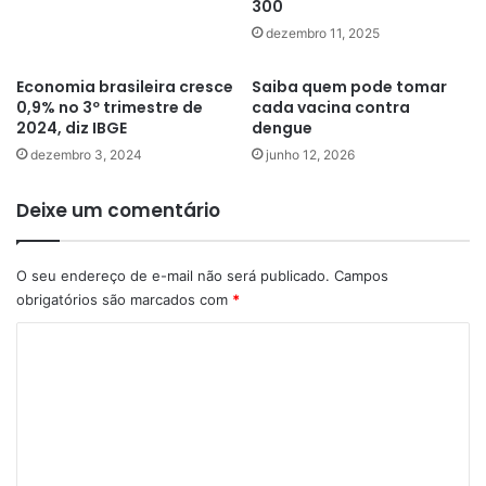
300
dezembro 11, 2025
Economia brasileira cresce
Saiba quem pode tomar
0,9% no 3º trimestre de
cada vacina contra
2024, diz IBGE
dengue
dezembro 3, 2024
junho 12, 2026
Deixe um comentário
O seu endereço de e-mail não será publicado.
Campos
obrigatórios são marcados com
*
C
o
m
e
n