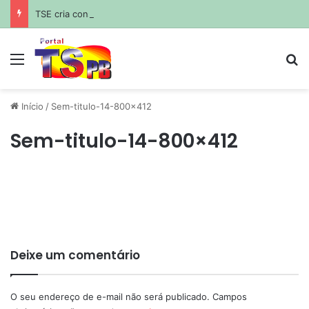
TSE cria conselho para monitorar desinformação e IA nas eleições
Menu
Pr
Início
/
Sem-titulo-14-800×412
Sem-titulo-14-800×412
Deixe um comentário
O seu endereço de e-mail não será publicado.
Campos