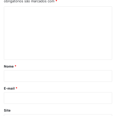
obrigatórios são marcados com
*
C
o
m
e
n
t
á
r
Nome
*
i
o
*
E-mail
*
Site