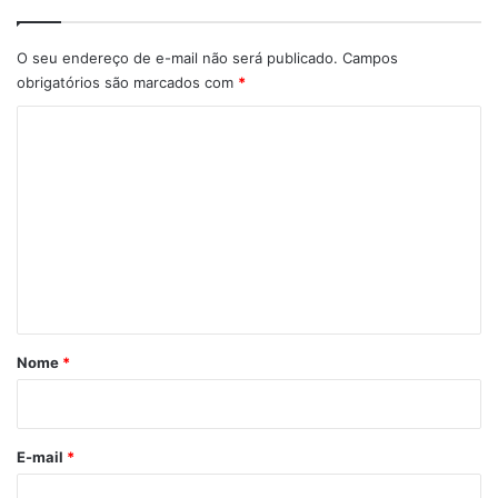
O seu endereço de e-mail não será publicado.
Campos
obrigatórios são marcados com
*
C
o
m
e
n
t
á
r
Nome
*
i
o
*
E-mail
*