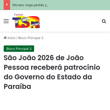
Moraes nega pedido para filhos visitarem Bolsonaro no Dia dos Pais
Menu
Pr
Início
/
Bloco Principal 3
Bloco Principal 3
São João 2026 de João
Pessoa receberá patrocínio
do Governo do Estado da
Paraíba