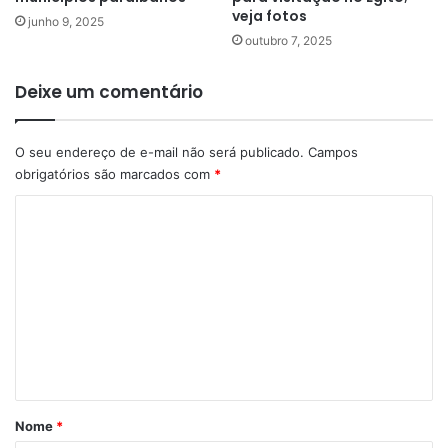
veja fotos
junho 9, 2025
outubro 7, 2025
Deixe um comentário
O seu endereço de e-mail não será publicado.
Campos
obrigatórios são marcados com
*
C
o
m
e
n
t
á
r
Nome
*