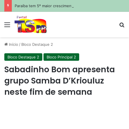
Paraíba tem 5º maior crescimento do país no Ideb do ensino médio na rede estadual
Menu
Pr
Início
/
Bloco Destaque 2
Bloco Destaque 2
Bloco Principal 2
Sabadinho Bom apresenta
grupo Samba D’Kriouluz
neste fim de semana