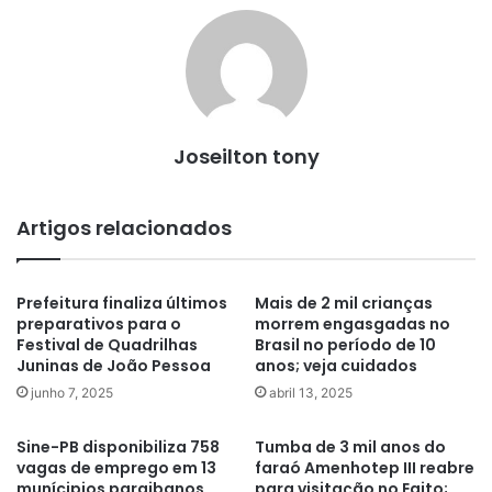
Joseilton tony
Artigos relacionados
Prefeitura finaliza últimos
Mais de 2 mil crianças
preparativos para o
morrem engasgadas no
Festival de Quadrilhas
Brasil no período de 10
Juninas de João Pessoa
anos; veja cuidados
junho 7, 2025
abril 13, 2025
Sine-PB disponibiliza 758
Tumba de 3 mil anos do
vagas de emprego em 13
faraó Amenhotep III reabre
munícipios paraibanos
para visitação no Egito;