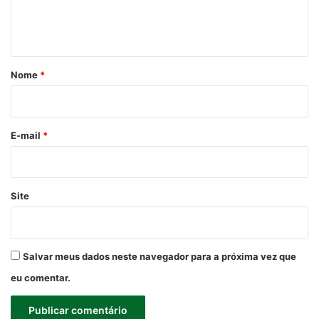
n
t
á
r
Nome
*
i
o
*
E-mail
*
Site
Salvar meus dados neste navegador para a próxima vez que
eu comentar.