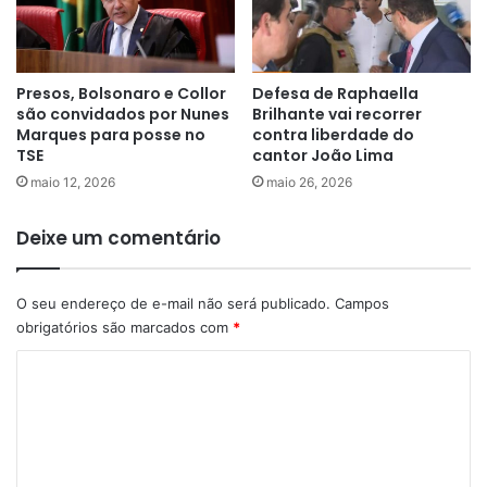
Presos, Bolsonaro e Collor
Defesa de Raphaella
são convidados por Nunes
Brilhante vai recorrer
Marques para posse no
contra liberdade do
TSE
cantor João Lima
maio 12, 2026
maio 26, 2026
Deixe um comentário
O seu endereço de e-mail não será publicado.
Campos
obrigatórios são marcados com
*
C
o
m
e