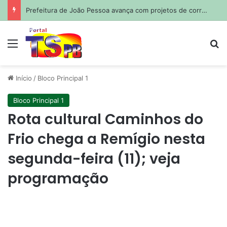
Prefeitura de João Pessoa avança com projetos de corredores viários para sistema de veículos rápidos
Menu
Pr
Início
/
Bloco Principal 1
Bloco Principal 1
Rota cultural Caminhos do
Frio chega a Remígio nesta
segunda-feira (11); veja
programação