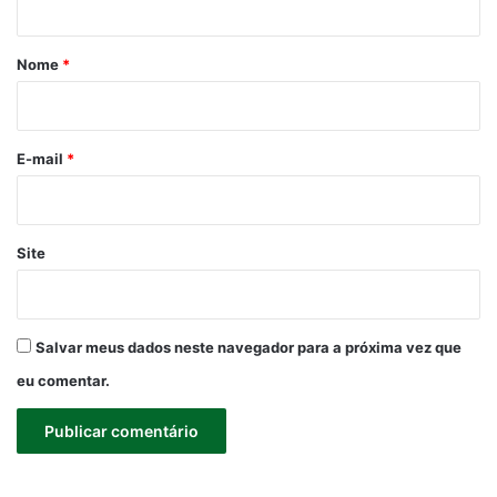
á
r
Nome
*
i
o
*
E-mail
*
Site
Salvar meus dados neste navegador para a próxima vez que
eu comentar.