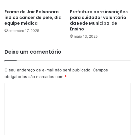
Exame de Jair Bolsonaro
Prefeitura abre inscrições
indica câncer de pele, diz
para cuidador voluntário
equipe médica
da Rede Municipal de
Ensino
setembro 17, 2025
maio 13, 2025
Deixe um comentário
O seu endereço de e-mail não será publicado.
Campos
obrigatórios são marcados com
*
C
o
m
e
n
t