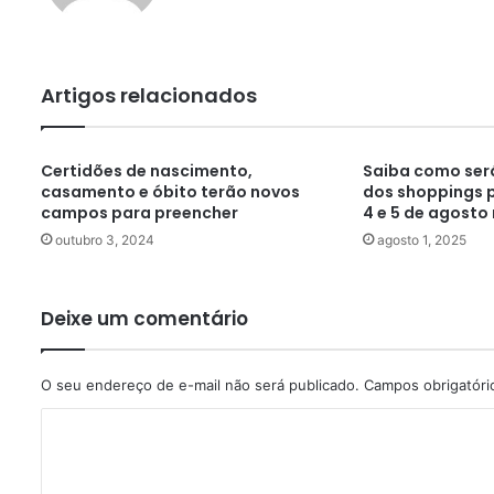
Artigos relacionados
Certidões de nascimento,
Saiba como ser
casamento e óbito terão novos
dos shoppings p
campos para preencher
4 e 5 de agosto
outubro 3, 2024
agosto 1, 2025
Deixe um comentário
O seu endereço de e-mail não será publicado.
Campos obrigatór
C
o
m