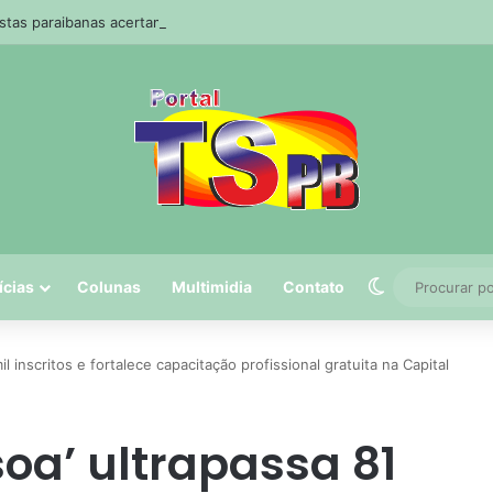
stas paraibanas acertam a quadra da Mega-Sena
Switch skin
ícias
Colunas
Multimidia
Contato
il inscritos e fortalece capacitação profissional gratuita na Capital
soa’ ultrapassa 81