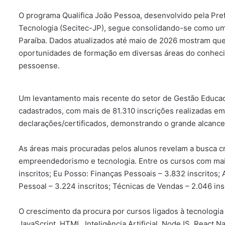
O programa Qualifica João Pessoa, desenvolvido pela Pref
Tecnologia (Secitec-JP), segue consolidando-se como uma g
Paraíba. Dados atualizados até maio de 2026 mostram qu
oportunidades de formação em diversas áreas do conheci
pessoense.
Um levantamento mais recente do setor de Gestão Educaci
cadastrados, com mais de 81.310 inscrições realizadas e
declarações/certificados, demonstrando o grande alcance s
As áreas mais procuradas pelos alunos revelam a busca c
empreendedorismo e tecnologia. Entre os cursos com maio
inscritos; Eu Posso: Finanças Pessoais – 3.832 inscritos;
Pessoal – 3.224 inscritos; Técnicas de Vendas – 2.046 inscr
O crescimento da procura por cursos ligados à tecnolog
JavaScript, HTML, Inteligência Artificial, NodeJS, React 