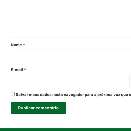
e
n
t
á
r
Nome
*
i
o
*
E-mail
*
Salvar meus dados neste navegador para a próxima vez que 