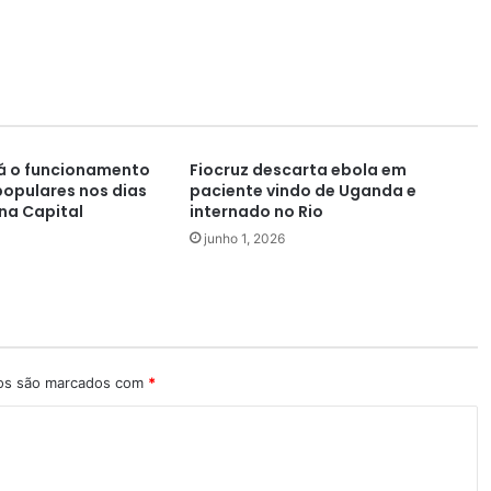
á o funcionamento
Fiocruz descarta ebola em
opulares nos dias
paciente vindo de Uganda e
 na Capital
internado no Rio
junho 1, 2026
ios são marcados com
*