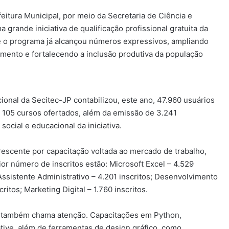
eitura Municipal, por meio da Secretaria de Ciência e
rande iniciativa de qualificação profissional gratuita da
e o programa já alcançou números expressivos, ampliando
mento e fortalecendo a inclusão produtiva da população
onal da Secitec-JP contabilizou, este ano, 47.960 usuários
m 105 cursos ofertados, além da emissão de 3.241
ocial e educacional da iniciativa.
rescente por capacitação voltada ao mercado de trabalho,
r número de inscritos estão: Microsoft Excel – 4.529
 Assistente Administrativo – 4.201 inscritos; Desenvolvimento
itos; Marketing Digital – 1.760 inscritos.
ia também chama atenção. Capacitações em Python,
Native, além de ferramentas de design gráfico, como