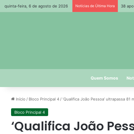
quinta-feira, 6 de agosto de 2026
Notícias de Última Hora
38 apo
Quem Somos
Not
Início
/
Bloco Principal 4
/
‘Qualifica João Pessoa’ ultrapassa 81 m
Bloco Principal 4
‘Qualifica João Pes