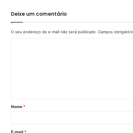
Deixe um comentário
O seu endereço de e-mail não será publicado.
Campos obrigatór
C
o
m
e
n
t
á
r
Nome
*
i
o
*
E-mail
*