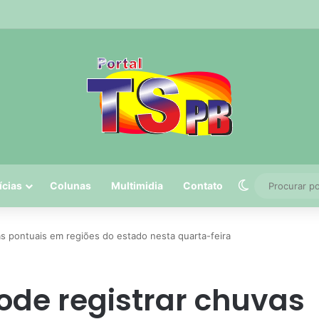
 tem 5º maior crescimento do país no Ideb do ensino médio na rede est
Switch skin
ícias
Colunas
Multimidia
Contato
as pontuais em regiões do estado nesta quarta-feira
ode registrar chuvas