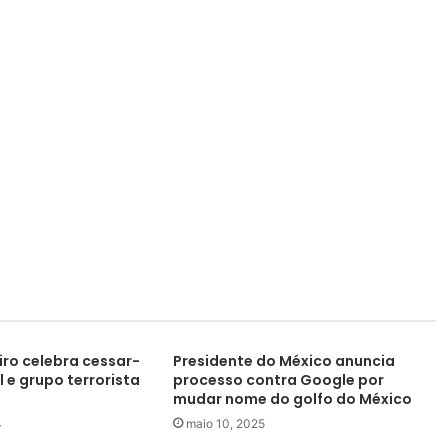
iro celebra cessar-
Presidente do México anuncia
l e grupo terrorista
processo contra Google por
mudar nome do golfo do México
4
maio 10, 2025