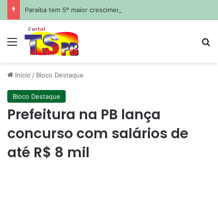
Paraíba tem 5º maior crescimento do país no Ideb do ensino médio na rede estadual
Menu
Pr
Início
/
Bloco Destaque
Bloco Destaque
Prefeitura na PB lança
concurso com salários de
até R$ 8 mil