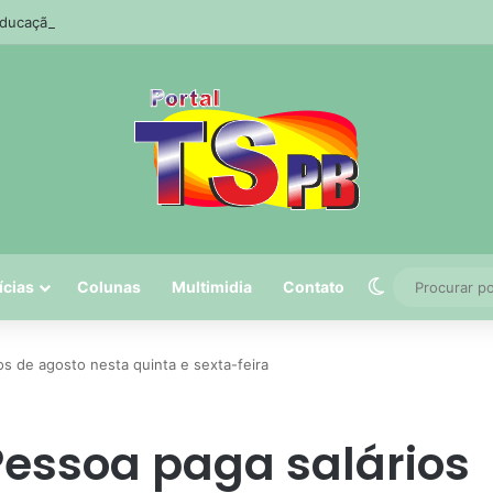
Educação básica tem maior avanço, mas não bate metas
Switch skin
ícias
Colunas
Multimidia
Contato
os de agosto nesta quinta e sexta-feira
Pessoa paga salários