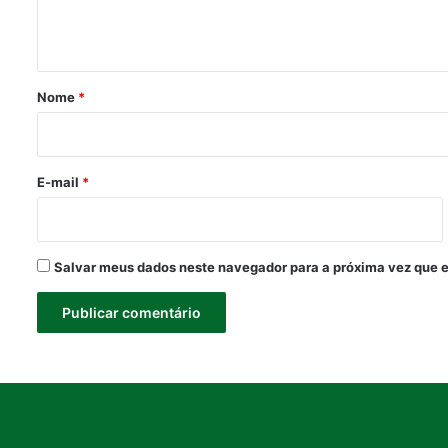
n
t
á
r
Nome
*
i
o
*
E-mail
*
Salvar meus dados neste navegador para a próxima vez que 