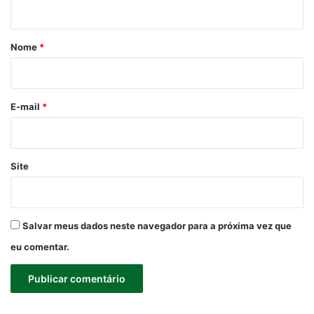
t
á
r
Nome
*
i
o
*
E-mail
*
Site
Salvar meus dados neste navegador para a próxima vez que
eu comentar.