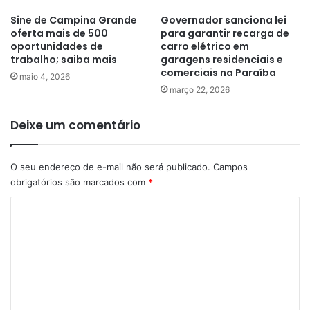
Sine de Campina Grande
Governador sanciona lei
oferta mais de 500
para garantir recarga de
oportunidades de
carro elétrico em
trabalho; saiba mais
garagens residenciais e
comerciais na Paraíba
maio 4, 2026
março 22, 2026
Deixe um comentário
O seu endereço de e-mail não será publicado.
Campos
obrigatórios são marcados com
*
C
o
m
e
n