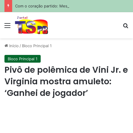
Com o coração partido: Messi sepulta o pai em funeral privado em Rosário
Menu
Pr
Início
/
Bloco Principal 1
Bloco Principal 1
Pivô de polêmica de Vini Jr. e
Virginia mostra amuleto:
‘Ganhei de jogador’