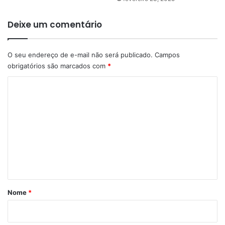
Deixe um comentário
O seu endereço de e-mail não será publicado.
Campos
obrigatórios são marcados com
*
C
o
m
e
n
t
á
r
Nome
*
i
o