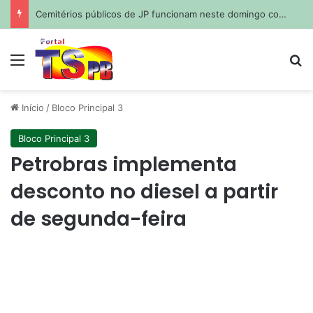
Cemitérios públicos de JP funcionam neste domingo com missas para o Dia dos Pais
Menu
Pr
Início
/
Bloco Principal 3
Bloco Principal 3
Petrobras implementa
desconto no diesel a partir
de segunda-feira