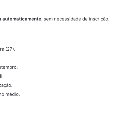
os automaticamente
, sem necessidade de inscrição.
a (27).
etembro.
l.
zação.
ino médio.