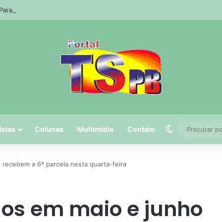
 Paraíba tem três trechos de praia impróprios para banho; veja quais
Switch skin
ícias
Colunas
Multimidia
Contato
recebem a 6ª parcela nesta quarta-feira
os em maio e junho