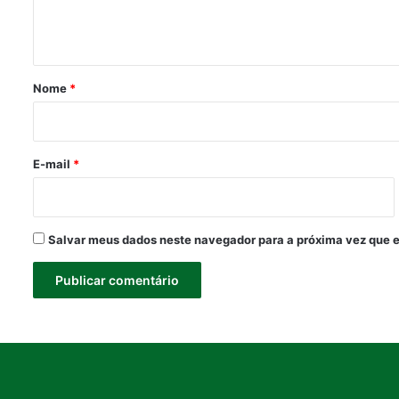
n
t
á
r
Nome
*
i
o
*
E-mail
*
Salvar meus dados neste navegador para a próxima vez que 