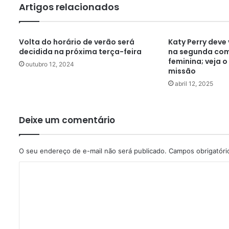
Artigos relacionados
Volta do horário de verão será
Katy Perry deve
decidida na próxima terça-feira
na segunda com
feminina; veja 
outubro 12, 2024
missão
abril 12, 2025
Deixe um comentário
O seu endereço de e-mail não será publicado.
Campos obrigatór
C
o
m
e