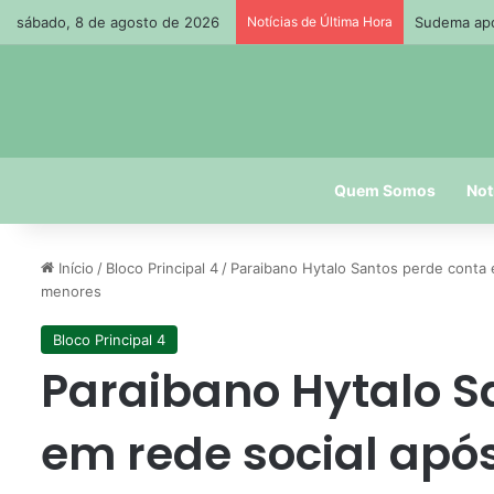
sábado, 8 de agosto de 2026
Notícias de Última Hora
Petrobras 
Quem Somos
Not
Início
/
Bloco Principal 4
/
Paraibano Hytalo Santos perde conta 
menores
Bloco Principal 4
Paraibano Hytalo S
em rede social apó