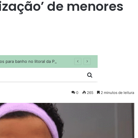
tização’ de menores
0
265
2 minutos de leitura