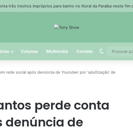
manterá estratégia de preços com subvenção
Switch skin
ícias
Colunas
Multimidia
Contato
em rede social após denúncia de Youtuber por ‘adultização’ de
antos perde conta
s denúncia de