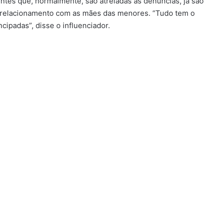
entes que, normalmente, são atreladas às denúncias, já são
 relacionamento com as mães das menores. “Tudo tem o
ipadas”, disse o influenciador.