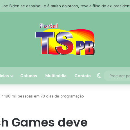
a de João Pessoa avança com projetos de corredores viários para sistem
Switch skin
ícias
Colunas
Multimidia
Contato
ir 190 mil pessoas em 70 dias de programação
ch Games deve