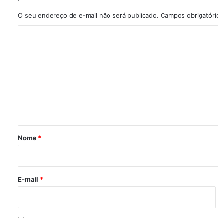
O seu endereço de e-mail não será publicado.
Campos obrigatór
C
o
m
e
n
t
á
r
Nome
*
i
o
*
E-mail
*