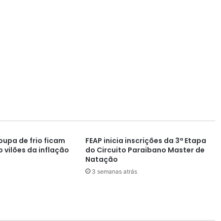
oupa de frio ficam
FEAP inicia inscrições da 3ª Etapa
 vilões da inflação
do Circuito Paraibano Master de
Natação
3 semanas atrás