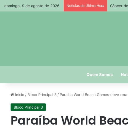
domingo, 9 de agosto de 2026
Notícias de Última Hora
Prefeitur
Quem Somos
Not
Início
/
Bloco Principal 3
/
Paraíba World Beach Games deve reun
Bloco Principal 3
Paraíba World Bea