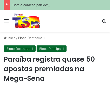
Com o coração partido: Messi sepulta o pai em funeral privado em Rosário
Menu
Pr
Início
/
Bloco Destaque 1
Bloco Destaque 1
Bloco Principal 1
Paraíba registra quase 50
apostas premiadas na
Mega-Sena