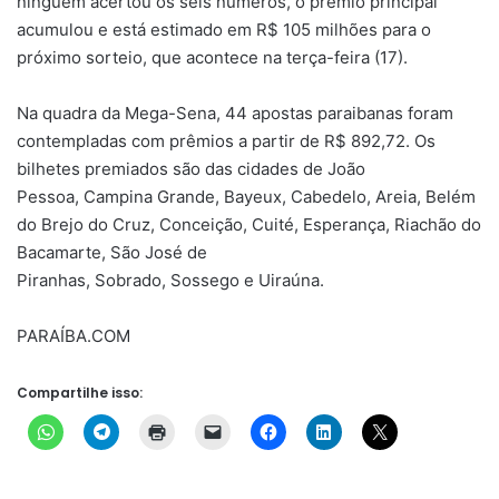
ninguém acertou os seis números, o prêmio principal
acumulou e está estimado em R$ 105 milhões para o
próximo sorteio, que acontece na terça-feira (17).
Na quadra da Mega-Sena, 44 apostas paraibanas foram
contempladas com prêmios a partir de R$ 892,72. Os
bilhetes premiados são das cidades de
João
Pessoa
,
Campina Grande
,
Bayeux
,
Cabedelo
,
Areia
,
Belém
do Brejo do Cruz
,
Conceição
,
Cuité
,
Esperança
,
Riachão do
Bacamarte
,
São José de
Piranhas
,
Sobrado
,
Sossego
e
Uiraúna
.
PARAÍBA.COM
Compartilhe isso: