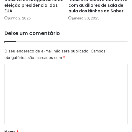
eleição presidencial dos
com auxiliares de sala de
EUA
aula dos Ninhos do Saber
junho 2, 2025
janeiro 30, 2025
Deixe um comentário
O seu endereço de e-mail não será publicado.
Campos
obrigatórios são marcados com
*
C
o
m
e
n
t
á
r
Nome
*