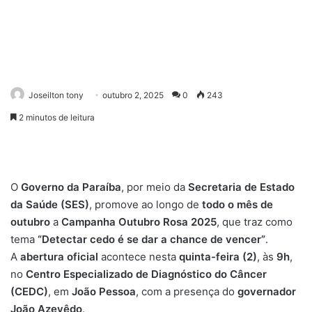
Joseilton tony
outubro 2, 2025
0
243
2 minutos de leitura
O
Governo da Paraíba
, por meio da
Secretaria de Estado
da Saúde (SES)
, promove ao longo de
todo o mês de
outubro
a
Campanha Outubro Rosa 2025
, que traz como
tema
“Detectar cedo é se dar a chance de vencer”
.
A
abertura oficial
acontece nesta
quinta-feira (2)
, às
9h
,
no
Centro Especializado de Diagnóstico do Câncer
(CEDC)
, em
João Pessoa
, com a presença do
governador
João Azevêdo
.