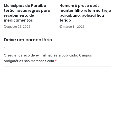
Municípios da Paraíba
Homem é preso após
terão novas regras para
manter filho refém no Brejo
recebimento de
paraibano; policial fica
medicamentos
ferido
agosto 25, 2025
março 11, 2026
Deixe um comentário
O seu endereço de e-mail não será publicado.
Campos
obrigatórios são marcados com
*
C
o
m
e
n
t