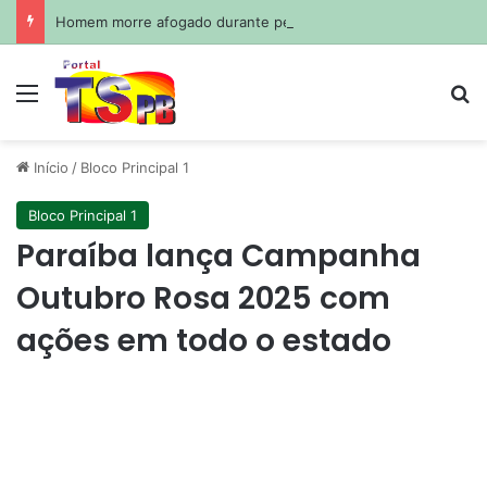
Homem morre afogado durante pescaria em açude no agreste paraibano
Menu
Pr
Início
/
Bloco Principal 1
Bloco Principal 1
Paraíba lança Campanha
Outubro Rosa 2025 com
ações em todo o estado