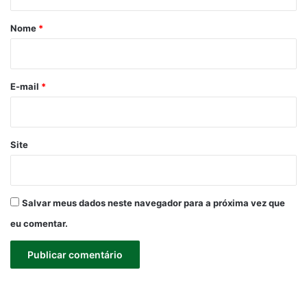
á
r
Nome
*
i
o
*
E-mail
*
Site
Salvar meus dados neste navegador para a próxima vez que
eu comentar.