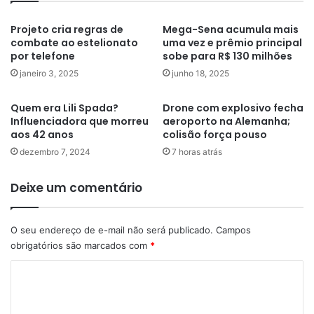
Projeto cria regras de
Mega-Sena acumula mais
combate ao estelionato
uma vez e prêmio principal
por telefone
sobe para R$ 130 milhões
janeiro 3, 2025
junho 18, 2025
Quem era Lili Spada?
Drone com explosivo fecha
Influenciadora que morreu
aeroporto na Alemanha;
aos 42 anos
colisão força pouso
dezembro 7, 2024
7 horas atrás
Deixe um comentário
O seu endereço de e-mail não será publicado.
Campos
obrigatórios são marcados com
*
C
o
m