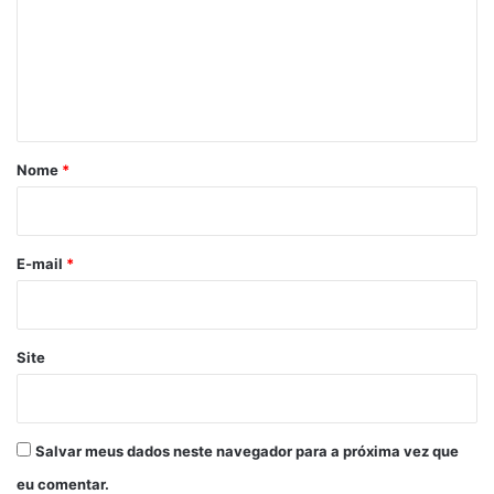
e
n
t
á
r
Nome
*
i
o
*
E-mail
*
Site
Salvar meus dados neste navegador para a próxima vez que
eu comentar.