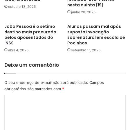
nesta quinta (19)
outubro 13, 2025
junho 20, 2025
João Pessoa é o sétimo
Alunos passam mal após
destino mais procurado
suposta invocação
pelos aposentados do
sobrenatural em escola de
INSS
Pocinhos
abril 4, 2025
setembro 11, 2025
Deixe um comentário
O seu endereço de e-mail não será publicado.
Campos
obrigatórios são marcados com
*
C
o
m
e