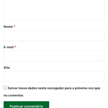
n
t
á
r
Nome
*
i
o
*
E-mail
*
Site
Salvar meus dados neste navegador para a próxima vez que
eu comentar.