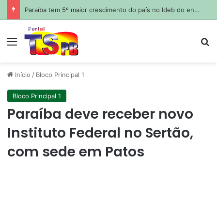
STJ condena Buzzi à demissão por acusações de assédio sexual
Menu
Pr
Início
/
Bloco Principal 1
Bloco Principal 1
Paraíba deve receber novo
Instituto Federal no Sertão,
com sede em Patos