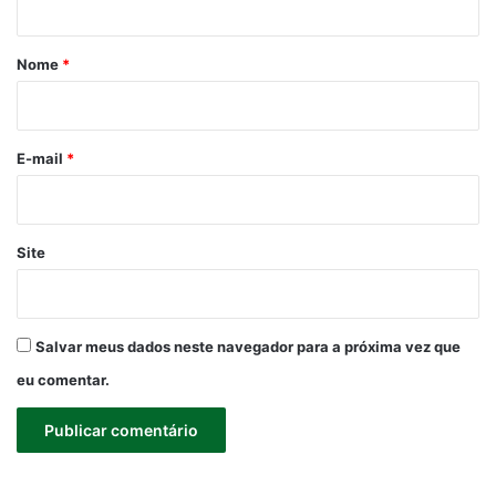
á
r
Nome
*
i
o
*
E-mail
*
Site
Salvar meus dados neste navegador para a próxima vez que
eu comentar.