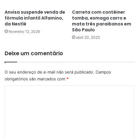
Anvisa suspende venda de
Carreta com contêiner
fórmula infantil Alfamino,
tomba, esmaga carro e
da Nestlé
mata três paraibanos em
São Paulo
fevereiro 12, 2026
abril 20, 2025
Deixe um comentário
O seu endereço de e-mail não será publicado.
Campos
obrigatórios são marcados com
*
C
o
m
e
n
t