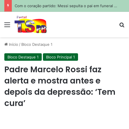
Com o coração partido: Messi sepulta o pai em funeral privado em Rosário
Menu
Pr
Início
/
Bloco Destaque 1
Bloco Destaque 1
Bloco Principal 1
Padre Marcelo Rossi faz
alerta e mostra antes e
depois da depressão: ‘Tem
cura’