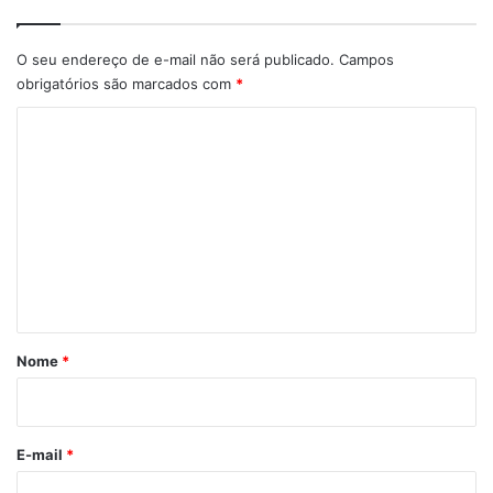
O seu endereço de e-mail não será publicado.
Campos
obrigatórios são marcados com
*
C
o
m
e
n
t
á
r
Nome
*
i
o
*
E-mail
*