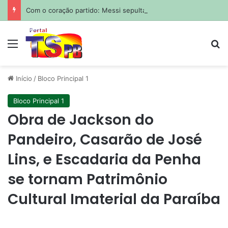
Com o coração partido: Messi sepulta o pai em funeral privado em Rosário
Menu
Pr
Início
/
Bloco Principal 1
Bloco Principal 1
Obra de Jackson do
Pandeiro, Casarão de José
Lins, e Escadaria da Penha
se tornam Patrimônio
Cultural Imaterial da Paraíba