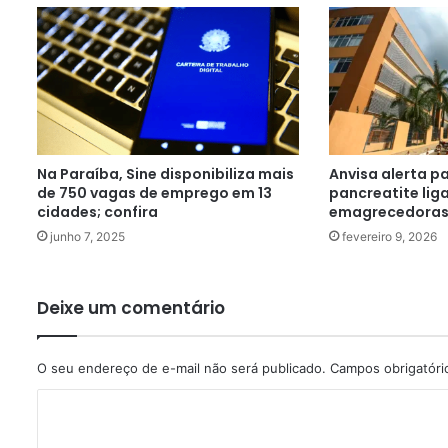
Na Paraíba, Sine disponibiliza mais
Anvisa alerta pa
de 750 vagas de emprego em 13
pancreatite lig
cidades; confira
emagrecedora
junho 7, 2025
fevereiro 9, 2026
Deixe um comentário
O seu endereço de e-mail não será publicado.
Campos obrigatór
C
o