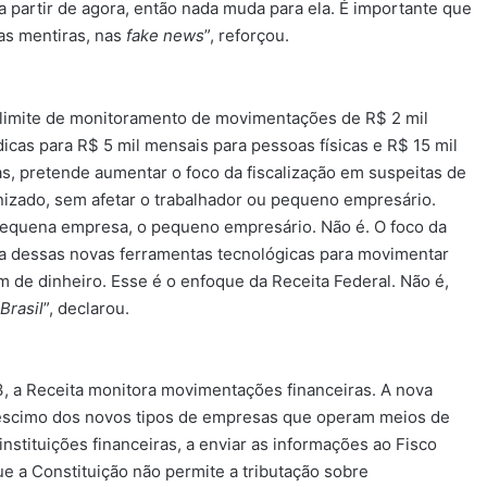
a partir de agora, então nada muda para ela. É importante que
as mentiras, nas
fake news
”, reforçou.
o limite de monitoramento de movimentações de R$ 2 mil
dicas para R$ 5 mil mensais para pessoas físicas e R$ 15 mil
as, pretende aumentar o foco da fiscalização em suspeitas de
izado, sem afetar o trabalhador ou pequeno empresário.
a pequena empresa, o pequeno empresário. Não é. O foco da
iza dessas novas ferramentas tecnológicas para movimentar
em de dinheiro. Esse é o enfoque da Receita Federal. Não é,
Brasil
”, declarou.
3, a Receita monitora movimentações financeiras. A nova
créscimo dos novos tipos de empresas que operam meios de
stituições financeiras, a enviar as informações ao Fisco
ue a Constituição não permite a tributação sobre