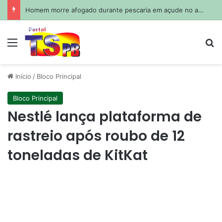
Homem morre afogado durante pescaria em açude no agreste paraibano
Menu
Pr
Início
/
Bloco Principal
Bloco Principal
Nestlé lança plataforma de
rastreio após roubo de 12
toneladas de KitKat