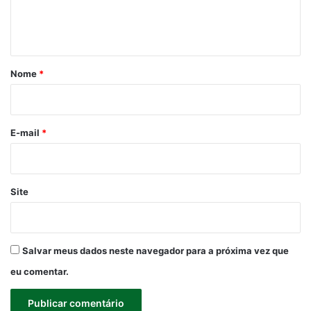
n
t
á
r
Nome
*
i
o
*
E-mail
*
Site
Salvar meus dados neste navegador para a próxima vez que
eu comentar.