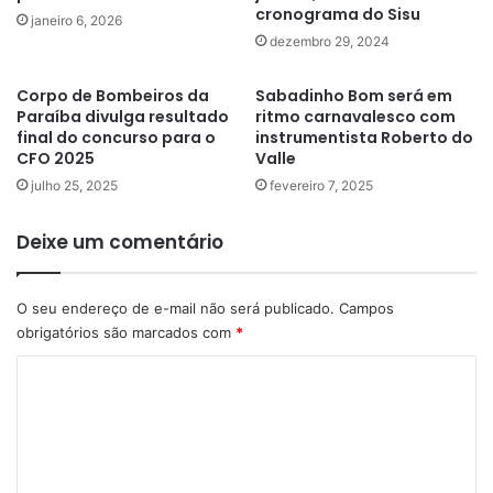
cronograma do Sisu
janeiro 6, 2026
dezembro 29, 2024
Corpo de Bombeiros da
Sabadinho Bom será em
Paraíba divulga resultado
ritmo carnavalesco com
final do concurso para o
instrumentista Roberto do
CFO 2025
Valle
julho 25, 2025
fevereiro 7, 2025
Deixe um comentário
O seu endereço de e-mail não será publicado.
Campos
obrigatórios são marcados com
*
C
o
m
e