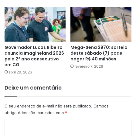
Governador Lucas Ribeiro
Mega-Sena 2970: sorteio
anuncia Imagineland 2026
deste sábado (7) pode
pelo 2º ano consecutivo
pagar R$ 40 milhões
em CG
fevereiro 7, 2026
abril 20, 2026
Deixe um comentário
O seu endereço de e-mail não será publicado.
Campos
obrigatórios são marcados com
*
C
o