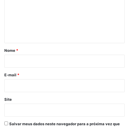
m
e
n
t
á
r
Nome
*
i
o
*
E-mail
*
Site
Salvar meus dados neste navegador para a próxima vez que