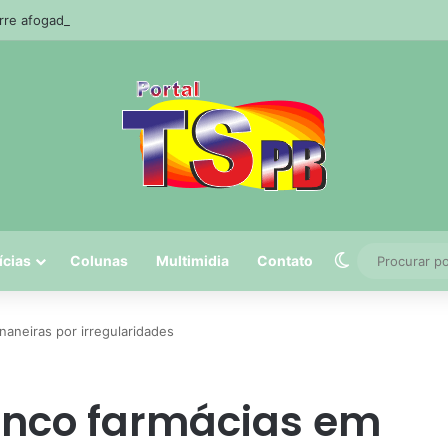
e afogado durante pescaria em açude no agreste paraibano
Switch skin
ícias
Colunas
Multimidia
Contato
aneiras por irregularidades
inco farmácias em