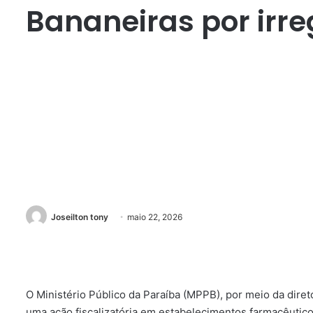
Bananeiras por irr
Joseilton tony
maio 22, 2026
O Ministério Público da Paraíba (MPPB), por meio da diret
uma ação fiscalizatória em estabelecimentos farmacêutico