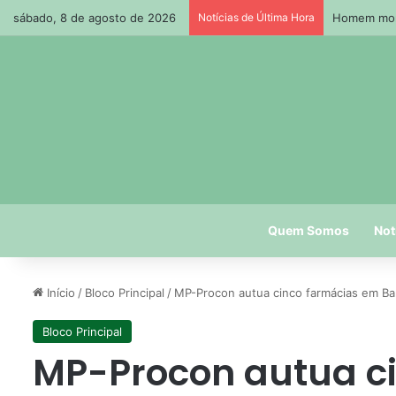
sábado, 8 de agosto de 2026
Notícias de Última Hora
Homem morr
Quem Somos
Not
Início
/
Bloco Principal
/
MP-Procon autua cinco farmácias em Ban
Bloco Principal
MP-Procon autua c