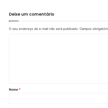
Deixe um comentário
O seu endereço de e-mail não será publicado.
Campos obrigatór
C
o
m
e
n
t
á
r
Nome
*
i
o