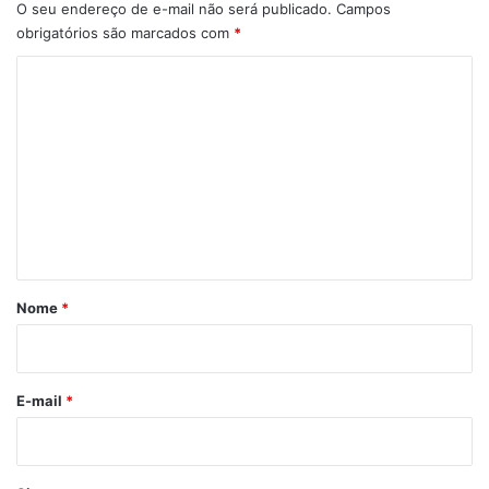
O seu endereço de e-mail não será publicado.
Campos
obrigatórios são marcados com
*
C
o
m
e
n
t
á
r
Nome
*
i
o
*
E-mail
*