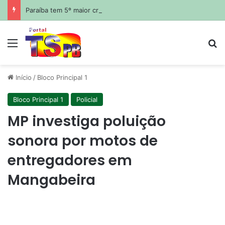
Paraíba tem 5º maior crescimento do país no Ideb do ensino médio na rede estadual
Menu
Pr
Início
/
Bloco Principal 1
Bloco Principal 1
Policial
MP investiga poluição
sonora por motos de
entregadores em
Mangabeira