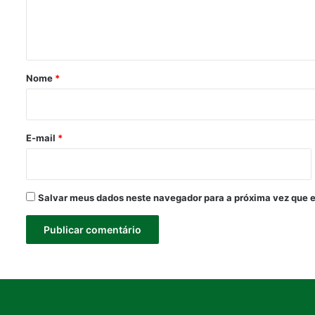
n
t
á
r
Nome
*
i
o
*
E-mail
*
Salvar meus dados neste navegador para a próxima vez que 