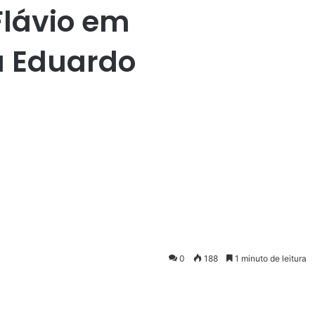
Flávio em
a Eduardo
0
188
1 minuto de leitura