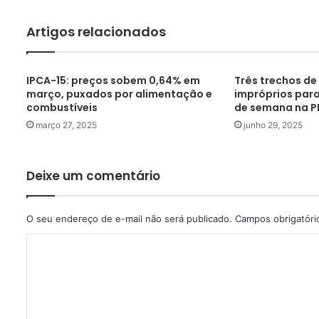
Artigos relacionados
IPCA-15: preços sobem 0,64% em
Três trechos de
março, puxados por alimentação e
impróprios para
combustíveis
de semana na PB
março 27, 2025
junho 29, 2025
Deixe um comentário
O seu endereço de e-mail não será publicado.
Campos obrigatór
C
o
m
e