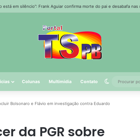
 tem 5º maior crescimento do país no Ideb do ensino médio na rede est
Switch skin
ícias
Colunas
Multimidia
Contato
cluir Bolsonaro e Flávio em investigação contra Eduardo
er da PGR sobre