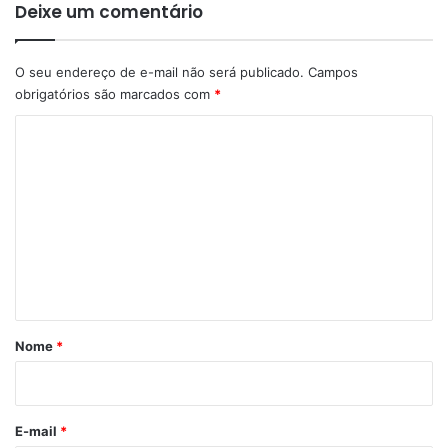
Deixe um comentário
O seu endereço de e-mail não será publicado.
Campos
obrigatórios são marcados com
*
C
o
m
e
n
t
á
r
Nome
*
i
o
*
E-mail
*