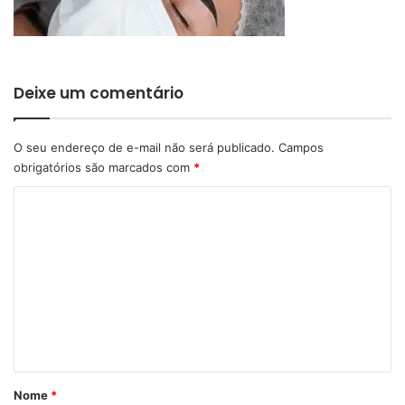
Deixe um comentário
O seu endereço de e-mail não será publicado.
Campos
obrigatórios são marcados com
*
C
o
m
e
n
t
á
r
Nome
*