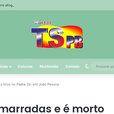
e afogado durante pescaria em açude no agreste paraibano
Switch skin
ícias
Colunas
Multimidia
Contato
a tiros no Padre Zé, em João Pessoa
arradas e é morto