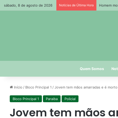
sábado, 8 de agosto de 2026
Notícias de Última Hora
Homem morr
Quem Somos
Not
Início
/
Bloco Principal 1
/
Jovem tem mãos amarradas e é morto 
Bloco Principal 1
Paraiba
Policial
Jovem tem mãos am