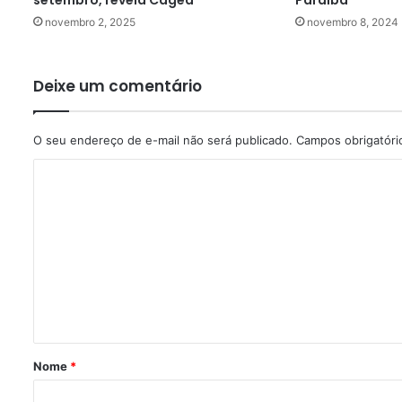
setembro, revela Caged
Paraíba
novembro 2, 2025
novembro 8, 2024
Deixe um comentário
O seu endereço de e-mail não será publicado.
Campos obrigatór
C
o
m
e
n
t
á
r
Nome
*
i