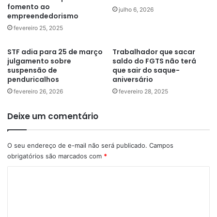
fomento ao
julho 6, 2026
empreendedorismo
fevereiro 25, 2025
STF adia para 25 de março
Trabalhador que sacar
julgamento sobre
saldo do FGTS não terá
suspensão de
que sair do saque-
penduricalhos
aniversário
fevereiro 26, 2026
fevereiro 28, 2025
Deixe um comentário
O seu endereço de e-mail não será publicado.
Campos
obrigatórios são marcados com
*
C
o
m