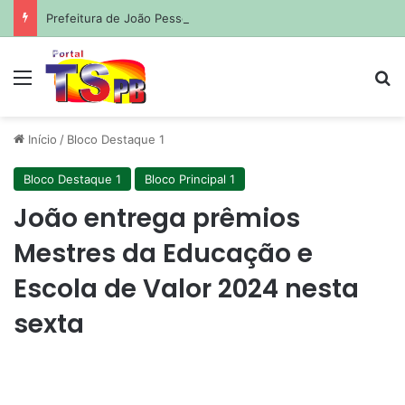
Prefeitura de João Pessoa avança com projetos de corredores viários para sistema de veículos rápidos
Menu
Pr
Início
/
Bloco Destaque 1
Bloco Destaque 1
Bloco Principal 1
João entrega prêmios
Mestres da Educação e
Escola de Valor 2024 nesta
sexta