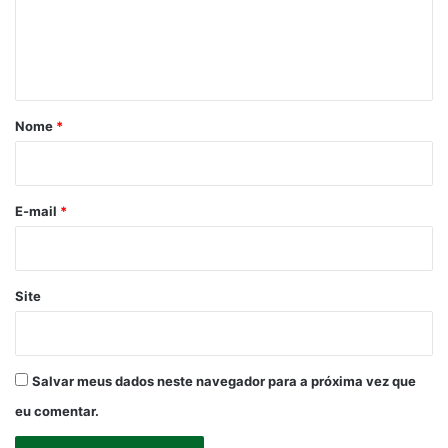
e
n
t
á
r
Nome
*
i
o
*
E-mail
*
Site
Salvar meus dados neste navegador para a próxima vez que
eu comentar.