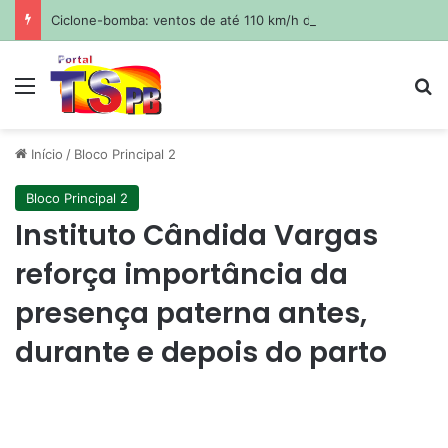
Ciclone-bomba: ventos de até 110 km/h deixam Sul e Sudeste sob alerta
Menu
Pr
Início
/
Bloco Principal 2
Bloco Principal 2
Instituto Cândida Vargas
reforça importância da
presença paterna antes,
durante e depois do parto