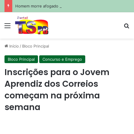
Homem morre afogado durante pescaria em açude no agreste paraibano
Menu
Pr
Início
/
Bloco Principal
Bloco Principal
Concurso e Emprego
Inscrições para o Jovem
Aprendiz dos Correios
começam na próxima
semana