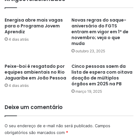
Energisa abre mais vagas
Novas regras do saque-
para o Programa Jovem
aniversário do FGTS
Aprendiz
entram em vigor em 1º de
novembro; veja o que
4 dias atrás
muda
outubro 23, 2025
Peixe-boi é resgatado por
Cinco pessoas saem da
equipes ambientais no Rio
lista de espera com oitava
Jaguaribe em João Pessoa
doação de múltiplos
órgãos em 2025 na PB
4 dias atrás
março 19, 2025
Deixe um comentário
O seu endereço de e-mail não será publicado.
Campos
obrigatórios são marcados com
*