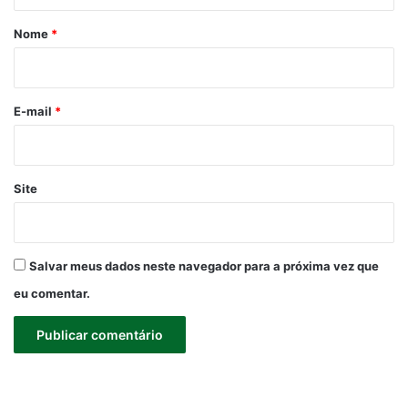
á
r
Nome
*
i
o
*
E-mail
*
Site
Salvar meus dados neste navegador para a próxima vez que
eu comentar.