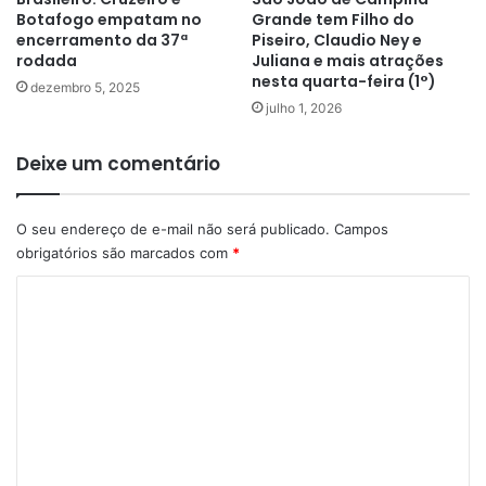
Botafogo empatam no
Grande tem Filho do
encerramento da 37ª
Piseiro, Claudio Ney e
rodada
Juliana e mais atrações
nesta quarta-feira (1°)
dezembro 5, 2025
julho 1, 2026
Deixe um comentário
O seu endereço de e-mail não será publicado.
Campos
obrigatórios são marcados com
*
C
o
m
e
n
t