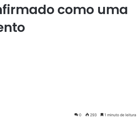
onfirmado como uma
ento
0
293
1 minuto de leitura