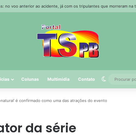
e deve se formar nesta quinta e levar ventos acima de 100 km/h ao Sul 
Switch skin
ícias
Colunas
Multimidia
Contato
renatural’ é confirmado como uma das atrações do evento
tor da série