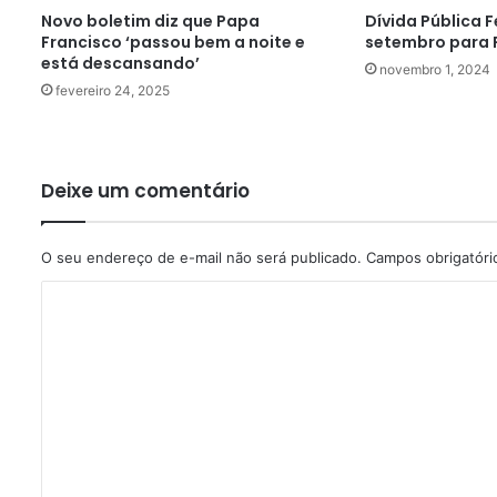
Novo boletim diz que Papa
Dívida Pública F
Francisco ‘passou bem a noite e
setembro para R
está descansando’
novembro 1, 2024
fevereiro 24, 2025
Deixe um comentário
O seu endereço de e-mail não será publicado.
Campos obrigatór
C
o
m
e
n
t